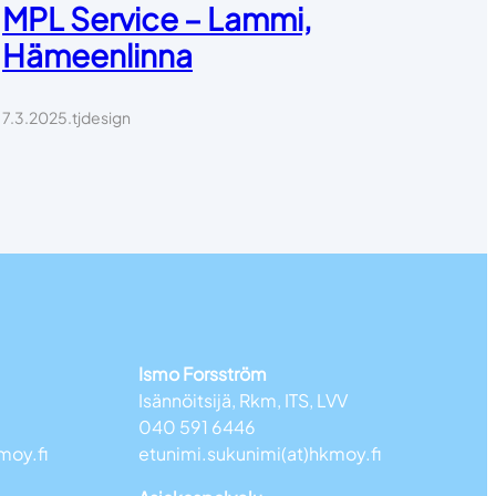
MPL Service – Lammi,
Hämeenlinna
7.3.2025
.
tjdesign
Ismo Forsström
Isännöitsijä, Rkm, ITS, LVV
040 591 6446
moy.fi
etunimi.sukunimi(at)hkmoy.fi