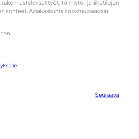
akennustekniset työt, toimisto- ja liiketilojen
isen kohteet. Asiakaskunta koostuu pääosin
inen.
tykselle
Seuraava