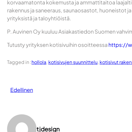
korvaamatonta kokemusta ja ammattitaitoa laajalti ra
rakennus ja saneeraus, saunaosastot, huoneistot ja
yrityksistä ja taloyhtiöistä.
P. Auvinen Oy kuuluu Asiakastiedon Suomen vahvimpi
Tutusty yrityksen kotisivuihin osoitteessa
https://w
Tagged in :
hollola
, 
kotisivujen suunnittelu
, 
kotisivut rake
Edellinen
tjdesign