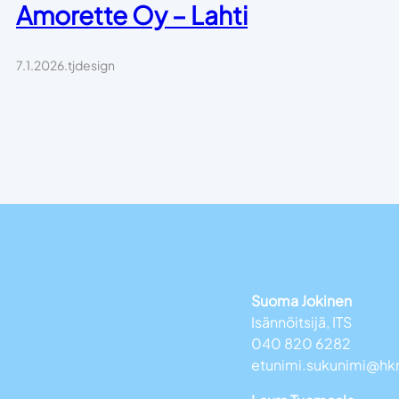
Amorette Oy – Lahti
7.1.2026
.
tjdesign
Suoma Jokinen
Isännöitsijä, ITS
040 820 6282
etunimi.sukunimi@hk