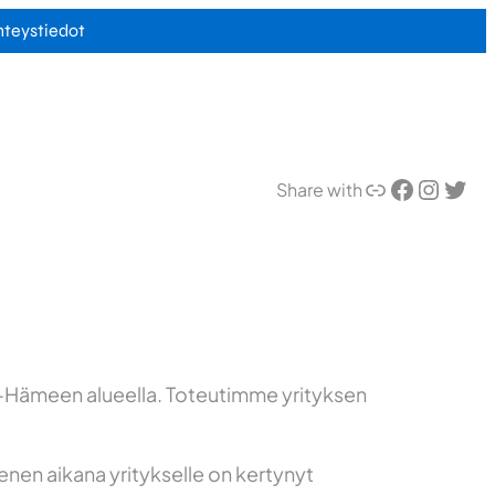
hteystiedot
Linkki
Facebook
Instagram
Twitter
Share with
ät-Hämeen alueella. Toteutimme yrityksen
enen aikana yritykselle on kertynyt