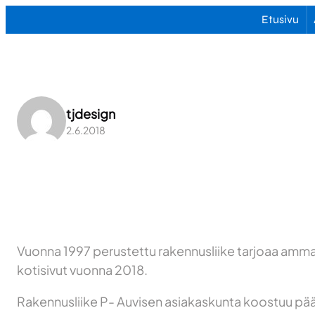
Siirry
Etusivu
sisältöön
tjdesign
2.6.2018
Vuonna 1997 perustettu rakennusliike tarjoaa ammat
kotisivut vuonna 2018.
Rakennusliike P- Auvisen asiakaskunta koostuu pääo