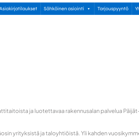
Asiakirjatilaukset
Sähköinen asiointi
Tarjouspyyntö
Y
titaitoista ja luotettavaa rakennusalan palvelua Päij
sin yrityksistä ja taloyhtiöistä. Yli kahden vuosikymm