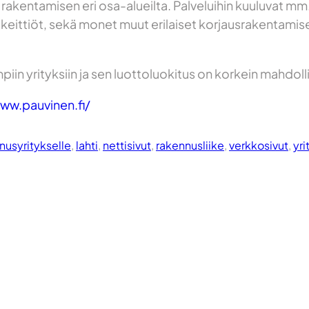
kentamisen eri osa-alueilta. Palveluihin kuuluvat mm. r
 keittiöt, sekä monet muut erilaiset korjausrakentam
in yrityksiin ja sen luottoluokitus on korkein mahdoll
ww.pauvinen.fi/
nnusyritykselle
, 
lahti
, 
nettisivut
, 
rakennusliike
, 
verkkosivut
, 
yri