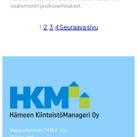
sisäremontit ja ulkoverhoukset.
1
2
3
4
Seuraava sivu
Vapaudenkatu 14 B 2. krs