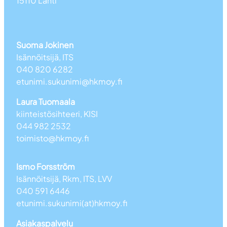
15110 Lahti
Suoma Jokinen
Isännöitsijä, ITS
040 820 6282
etunimi.sukunimi@hkmoy.fi
Laura Tuomaala
kiinteistösihteeri, KISI
044 982 2532
toimisto@hkmoy.fi
Ismo Forsström
Isännöitsijä, Rkm, ITS, LVV
040 591 6446
etunimi.sukunimi(at)hkmoy.fi
Asiakaspalvelu