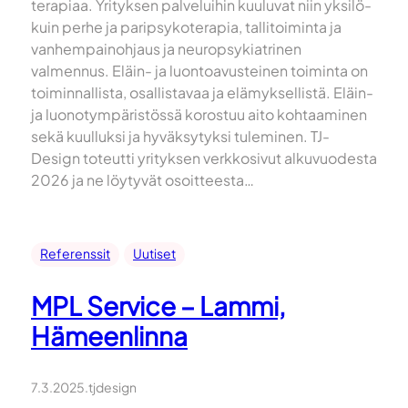
terapiaa. Yrityksen palveluihin kuuluvat niin yksilö-
kuin perhe ja paripsykoterapia, tallitoiminta ja
vanhempainohjaus ja neuropsykiatrinen
valmennus. Eläin- ja luontoavusteinen toiminta on
toiminnallista, osallistavaa ja elämyksellistä. Eläin-
ja luonotympäristössä korostuu aito kohtaaminen
sekä kuulluksi ja hyväksytyksi tuleminen. TJ-
Design toteutti yrityksen verkkosivut alkuvuodesta
2026 ja ne löytyvät osoitteesta…
Referenssit
Uutiset
MPL Service – Lammi,
Hämeenlinna
7.3.2025
.
tjdesign