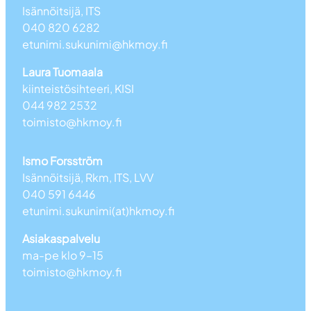
Isännöitsijä, ITS
040 820 6282
etunimi.sukunimi@hkmoy.fi
Laura Tuomaala
kiinteistösihteeri, KISI
044 982 2532
toimisto@hkmoy.fi
Ismo Forsström
Isännöitsijä, Rkm, ITS, LVV
040 591 6446
etunimi.sukunimi(at)hkmoy.fi
Asiakaspalvelu
ma-pe klo 9–15
toimisto@hkmoy.fi