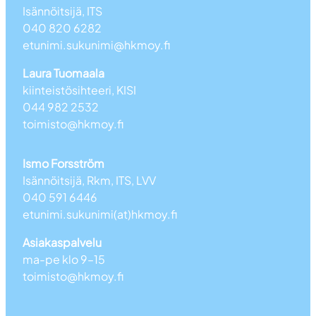
Isännöitsijä, ITS
040 820 6282
etunimi.sukunimi@hkmoy.fi
Laura Tuomaala
kiinteistösihteeri, KISI
044 982 2532
toimisto@hkmoy.fi
Ismo Forsström
Isännöitsijä, Rkm, ITS, LVV
040 591 6446
etunimi.sukunimi(at)hkmoy.fi
Asiakaspalvelu
ma-pe klo 9–15
toimisto@hkmoy.fi