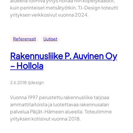
alueella toimiva yritys hoitaa niin kiipelykaadot,
kuin perinteiset metsätyötkin. TJ-Design toteutti
yrityksen verkkosivut vuonna 2024.
Referenssit
Uutiset
Rakennusliike P. Auvinen Oy
– Hollola
2.6.2018
.
tjdesign
Vuonna 1997 perustettu rakennusliike tarjoaa
ammattitaitoista ja luotettavaa rakennusalan
palvelua Päijät-Hämeen alueella. Toteutimme
yrityksen kotisivut vuonna 2018.