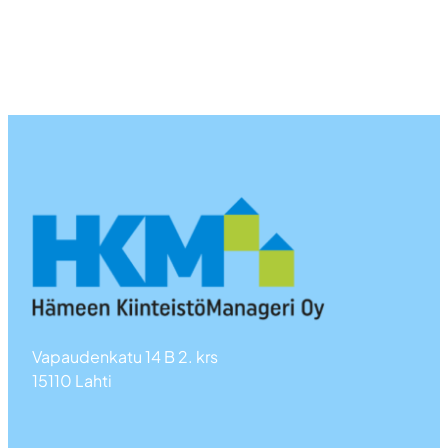
Vapaudenkatu 14 B 2. krs
15110 Lahti