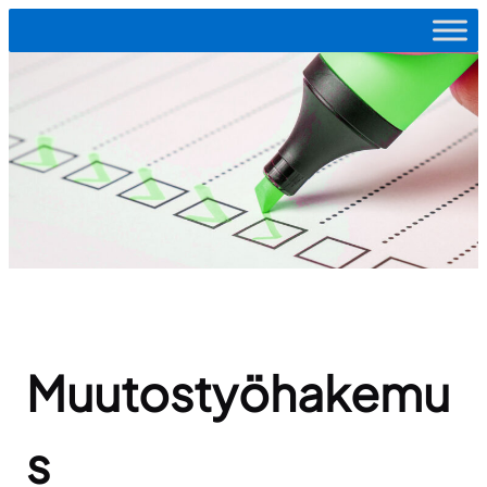
Siirry
sisältöön
Muutostyöhakemu
s