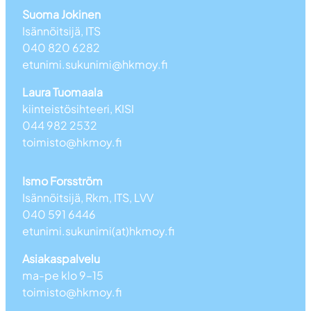
Suoma Jokinen
Isännöitsijä, ITS
040 820 6282
etunimi.sukunimi@hkmoy.fi
Laura Tuomaala
kiinteistösihteeri, KISI
044 982 2532
toimisto@hkmoy.fi
Ismo Forsström
Isännöitsijä, Rkm, ITS, LVV
040 591 6446
etunimi.sukunimi(at)hkmoy.fi
Asiakaspalvelu
ma-pe klo 9–15
toimisto@hkmoy.fi