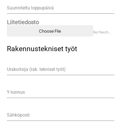
Suunniteltu loppupäivä
Liitetiedosto
Choose File
No file chosen
Rakennustekniset työt
Urakoitsija (rak. tekniset työt)
Y-tunnus
Sähköposti