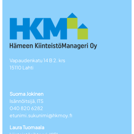
Vapaudenkatu 14 B 2. krs
15110 Lahti
Suoma Jokinen
Isännöitsijä, ITS
040 820 6282
etunimi.sukunimi@hkmoy.fi
Laura Tuomaala