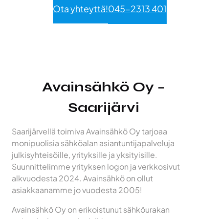
Ota yhteyttä!
045-2313 401
Avainsähkö Oy –
Saarijärvi
Saarijärvellä toimiva Avainsähkö Oy tarjoaa
monipuolisia sähköalan asiantuntijapalveluja
julkisyhteisöille, yrityksille ja yksityisille.
Suunnittelimme yrityksen logon ja verkkosivut
alkvuodesta 2024. Avainsähkö on ollut
asiakkaanamme jo vuodesta 2005!
Avainsähkö Oy on erikoistunut sähköurakan