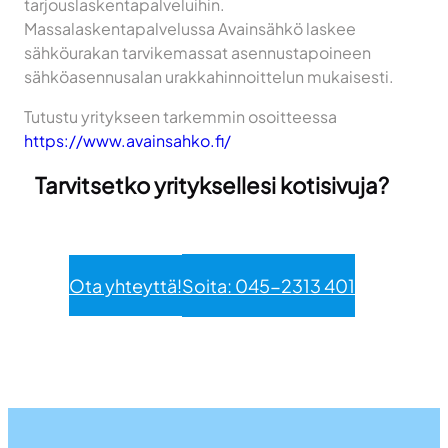
tarjouslaskentapalveluihin.
Massalaskentapalvelussa Avainsähkö laskee
sähköurakan tarvikemassat asennustapoineen
sähköasennusalan urakkahinnoittelun mukaisesti.
Tutustu yritykseen tarkemmin osoitteessa
https://www.avainsahko.fi/
Tarvitsetko yrityksellesi kotisivuja?
Ota yhteyttä!
Soita: 045-2313 401