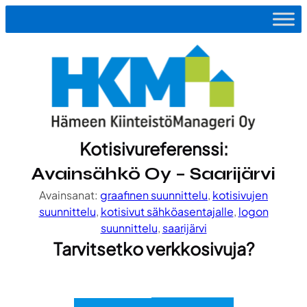
Siirry
sisältöön
Kotisivureferenssi:
Avainsähkö Oy – Saarijärvi
Avainsanat:
graafinen suunnittelu
, 
kotisivujen
suunnittelu
, 
kotisivut sähköasentajalle
, 
logon
suunnittelu
, 
saarijärvi
Tarvitsetko verkkosivuja?