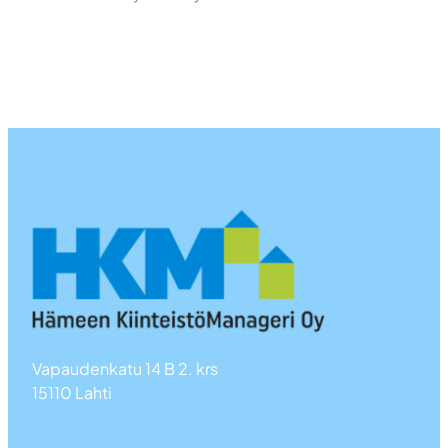
Vapaudenkatu 14 B 2. krs
15110 Lahti