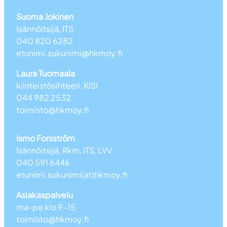
Suoma Jokinen
Isännöitsijä, ITS
040 820 6282
etunimi.sukunimi@hkmoy.fi
Laura Tuomaala
kiinteistösihteeri, KISI
044 982 2532
toimisto@hkmoy.fi
Ismo Forsström
Isännöitsijä, Rkm, ITS, LVV
040 591 6446
etunimi.sukunimi(at)hkmoy.fi
Asiakaspalvelu
ma-pe klo 9–15
toimisto@hkmoy.fi