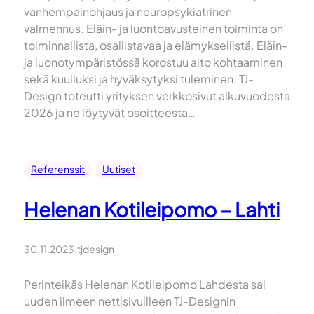
vanhempainohjaus ja neuropsykiatrinen
valmennus. Eläin- ja luontoavusteinen toiminta on
toiminnallista, osallistavaa ja elämyksellistä. Eläin-
ja luonotympäristössä korostuu aito kohtaaminen
sekä kuulluksi ja hyväksytyksi tuleminen. TJ-
Design toteutti yrityksen verkkosivut alkuvuodesta
2026 ja ne löytyvät osoitteesta…
Referenssit
Uutiset
Helenan Kotileipomo – Lahti
30.11.2023
.
tjdesign
Perinteikäs Helenan Kotileipomo Lahdesta sai
uuden ilmeen nettisivuilleen TJ-Designin