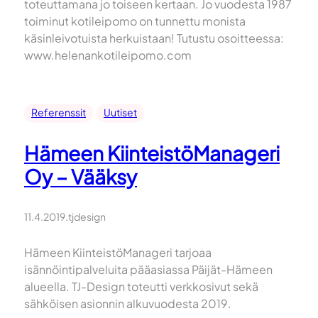
toteuttamana jo toiseen kertaan. Jo vuodesta 1987
toiminut kotileipomo on tunnettu monista
käsinleivotuista herkuistaan! Tutustu osoitteessa:
www.helenankotileipomo.com
Referenssit
Uutiset
Hämeen KiinteistöManageri
Oy – Vääksy
11.4.2019
.
tjdesign
Hämeen KiinteistöManageri tarjoaa
isännöintipalveluita pääasiassa Päijät-Hämeen
alueella. TJ-Design toteutti verkkosivut sekä
sähköisen asionnin alkuvuodesta 2019.