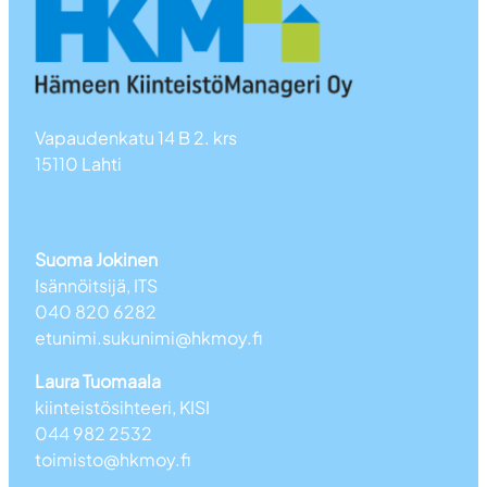
Vapaudenkatu 14 B 2. krs
15110 Lahti
Suoma Jokinen
Isännöitsijä, ITS
040 820 6282
etunimi.sukunimi@hkmoy.fi
Laura Tuomaala
kiinteistösihteeri, KISI
044 982 2532
toimisto@hkmoy.fi