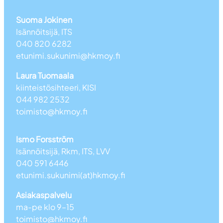
Suoma Jokinen
Isännöitsijä, ITS
040 820 6282
etunimi.sukunimi@hkmoy.fi
Laura Tuomaala
kiinteistösihteeri, KISI
044 982 2532
toimisto@hkmoy.fi
Ismo Forsström
Isännöitsijä, Rkm, ITS, LVV
040 591 6446
etunimi.sukunimi(at)hkmoy.fi
Asiakaspalvelu
ma-pe klo 9–15
toimisto@hkmoy.fi