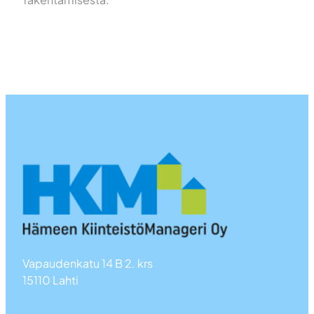
Vapaudenkatu 14 B 2. krs
15110 Lahti