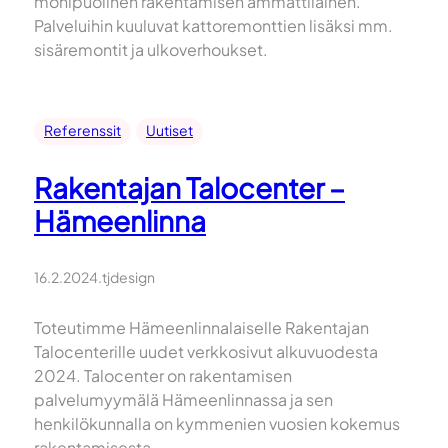
monipuolinen rakentamisen ammattilainen.
Palveluihin kuuluvat kattoremonttien lisäksi mm.
sisäremontit ja ulkoverhoukset.
Referenssit
Uutiset
Rakentajan Talocenter –
Hämeenlinna
16.2.2024
.
tjdesign
Toteutimme Hämeenlinnalaiselle Rakentajan
Talocenterille uudet verkkosivut alkuvuodesta
2024. Talocenter on rakentamisen
palvelumyymälä Hämeenlinnassa ja sen
henkilökunnalla on kymmenien vuosien kokemus
rakentamisesta.