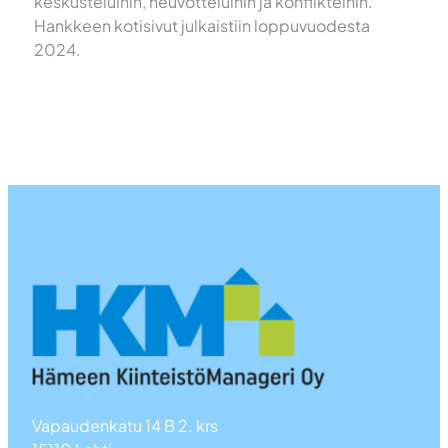
keskusteluihin, neuvotteluihin ja konflikteihin.
Hankkeen kotisivut julkaistiin loppuvuodesta
2024.
Vapaudenkatu 14 B 2. krs