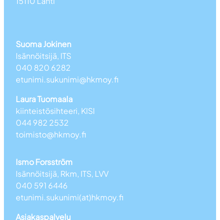
15110 Lahti
Suoma Jokinen
Isännöitsijä, ITS
040 820 6282
etunimi.sukunimi@hkmoy.fi
Laura Tuomaala
kiinteistösihteeri, KISI
044 982 2532
toimisto@hkmoy.fi
Ismo Forsström
Isännöitsijä, Rkm, ITS, LVV
040 591 6446
etunimi.sukunimi(at)hkmoy.fi
Asiakaspalvelu