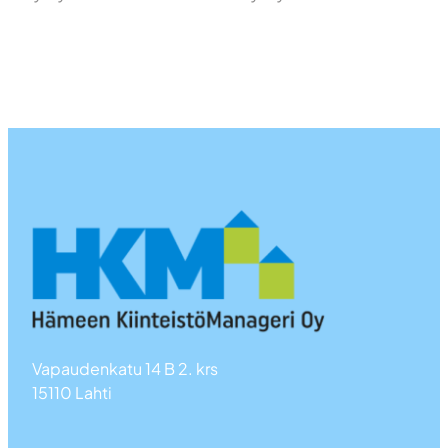
Vapaudenkatu 14 B 2. krs
15110 Lahti