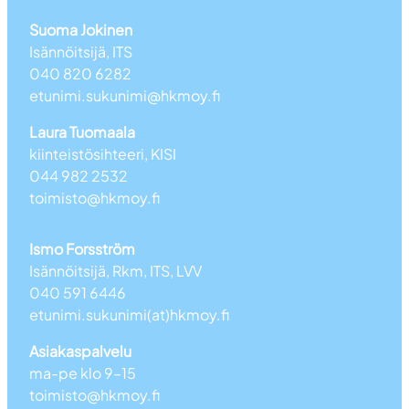
Suoma Jokinen
Isännöitsijä, ITS
040 820 6282
etunimi.sukunimi@hkmoy.fi
Laura Tuomaala
kiinteistösihteeri, KISI
044 982 2532
toimisto@hkmoy.fi
Ismo Forsström
Isännöitsijä, Rkm, ITS, LVV
040 591 6446
etunimi.sukunimi(at)hkmoy.fi
Asiakaspalvelu
ma-pe klo 9–15
toimisto@hkmoy.fi