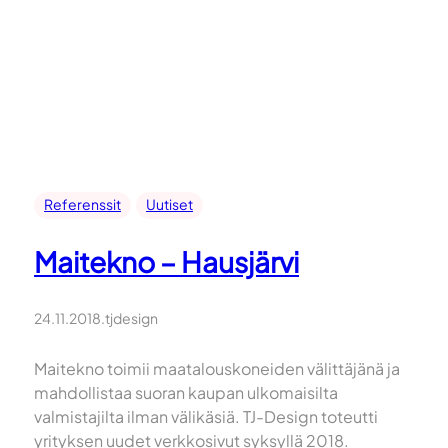
Referenssit
Uutiset
Maitekno – Hausjärvi
24.11.2018
.
tjdesign
Maitekno toimii maatalouskoneiden välittäjänä ja
mahdollistaa suoran kaupan ulkomaisilta
valmistajilta ilman välikäsiä. TJ-Design toteutti
yrityksen uudet verkkosivut syksyllä 2018.