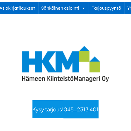
Asiakirjatilaukset
Sähköinen asiointi
Tarjouspyyntö
Y
Kysy tarjous!
045-2313 401