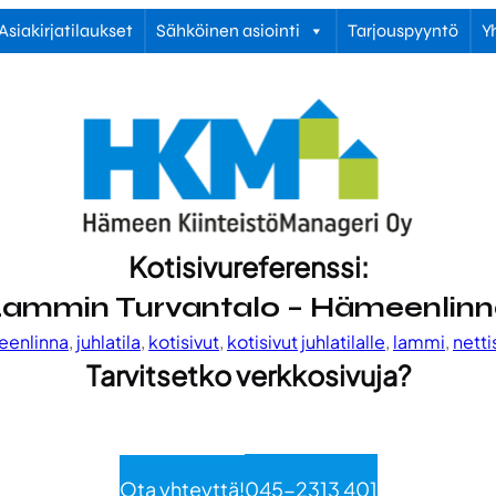
Asiakirjatilaukset
Sähköinen asiointi
Tarjouspyyntö
Y
Kotisivureferenssi:
ammin Turvantalo – Hämeenlin
eenlinna
, 
juhlatila
, 
kotisivut
, 
kotisivut juhlatilalle
, 
lammi
, 
netti
Tarvitsetko verkkosivuja?
Ota yhteyttä!
045-2313 401