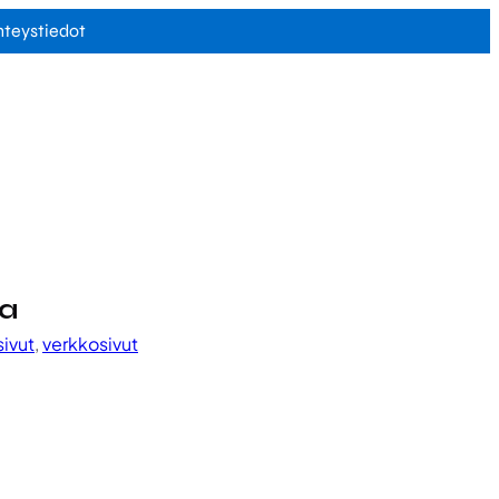
hteystiedot
na
sivut
, 
verkkosivut