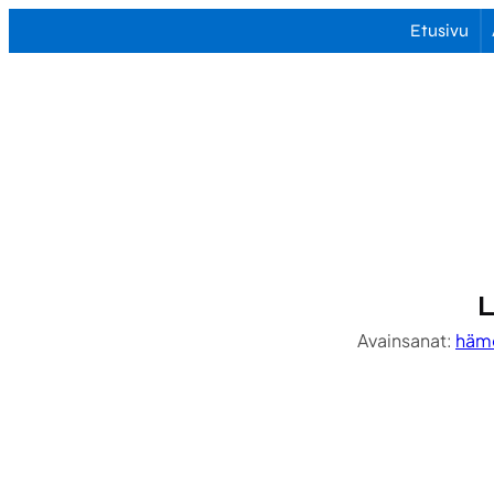
Siirry
Etusivu
sisältöön
L
Avainsanat:
häm