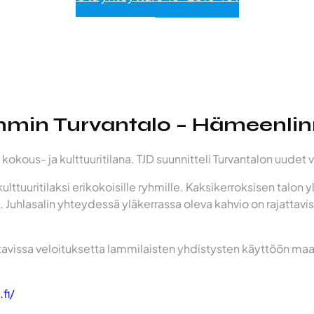
min Turvantalo – Hämeenli
kokous- ja kulttuuritilana. TJD suunnitteli Turvantalon uudet
ulttuuritilaksi erikokoisille ryhmille. Kaksikerroksisen talon yl
. Juhlasalin yhteydessä yläkerrassa oleva kahvio on rajattavis
ttavissa veloituksetta lammilaisten yhdistysten käyttöön maan
fi/