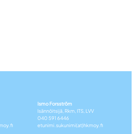
Ismo Forsström
Isännöitsijä, Rkm, ITS, LVV
040 591 6446
moy.fi
etunimi.sukunimi(at)hkmoy.fi