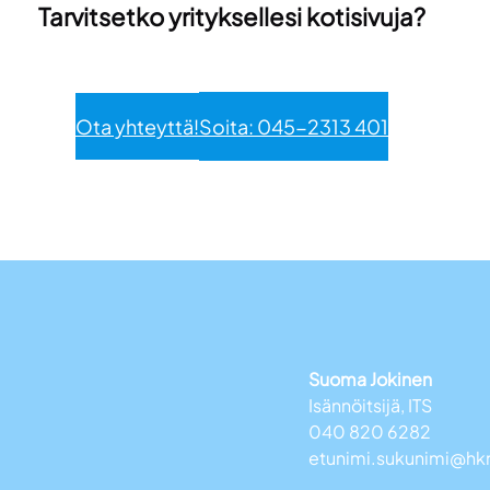
Tarvitsetko yrityksellesi kotisivuja?
Ota yhteyttä!
Soita: 045-2313 401
Suoma Jokinen
Isännöitsijä, ITS
040 820 6282
etunimi.sukunimi@hk