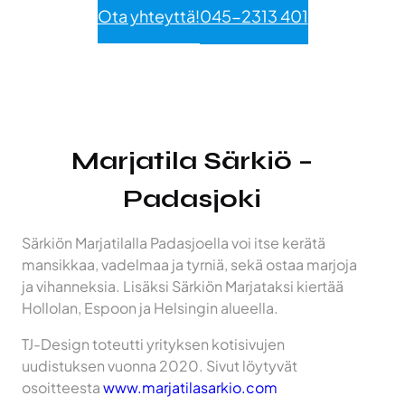
Ota yhteyttä!
045-2313 401
Marjatila Särkiö –
Padasjoki
Särkiön Marjatilalla Padasjoella voi itse kerätä
mansikkaa, vadelmaa ja tyrniä, sekä ostaa marjoja
ja vihanneksia. Lisäksi Särkiön Marjataksi kiertää
Hollolan, Espoon ja Helsingin alueella.
TJ-Design toteutti yrityksen kotisivujen
uudistuksen vuonna 2020. Sivut löytyvät
osoitteesta
www.marjatilasarkio.com