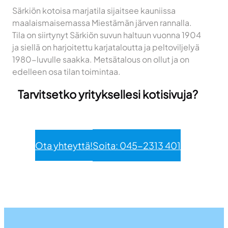
Särkiön kotoisa marjatila sijaitsee kauniissa
maalaismaisemassa Miestämän järven rannalla.
Tila on siirtynyt Särkiön suvun haltuun vuonna 1904
ja siellä on harjoitettu karjataloutta ja peltoviljelyä
1980-luvulle saakka. Metsätalous on ollut ja on
edelleen osa tilan toimintaa.
Tarvitsetko yrityksellesi kotisivuja?
Ota yhteyttä!
Soita: 045-2313 401