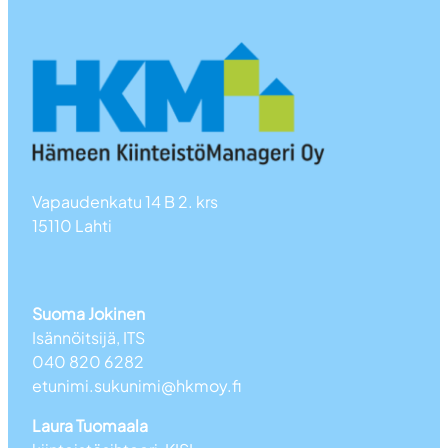
Vapaudenkatu 14 B 2. krs
15110 Lahti
Suoma Jokinen
Isännöitsijä, ITS
040 820 6282
etunimi.sukunimi@hkmoy.fi
Laura Tuomaala