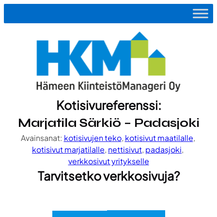
Siirry
sisältöön
Kotisivureferenssi:
Marjatila Särkiö – Padasjoki
Avainsanat:
kotisivujen teko
, 
kotisivut maatilalle
, 
kotisivut marjatilalle
, 
nettisivut
, 
padasjoki
, 
verkkosivut yritykselle
Tarvitsetko verkkosivuja?