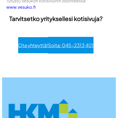
Tutustu Vesukon kotisivuihin osoitteessa:
www.vesuko.fi
Tarvitsetko yrityksellesi kotisivuja?
Ota yhteyttä!
Soita: 045-2313 401