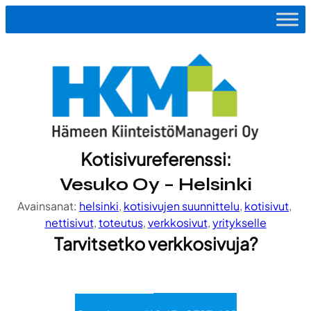
Siirry
sisältöön
Kotisivureferenssi:
Vesuko Oy – Helsinki
Avainsanat:
helsinki
, 
kotisivujen suunnittelu
, 
kotisivut
, 
nettisivut
, 
toteutus
, 
verkkosivut
, 
yritykselle
Tarvitsetko verkkosivuja?