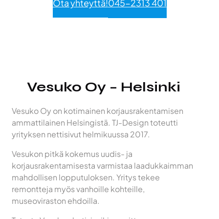
Ota yhteyttä!
045-2313 401
Vesuko Oy – Helsinki
Vesuko Oy on kotimainen korjausrakentamisen
ammattilainen Helsingistä. TJ-Design toteutti
yrityksen nettisivut helmikuussa 2017.
Vesukon pitkä kokemus uudis- ja
korjausrakentamisesta varmistaa laadukkaimman
mahdollisen lopputuloksen. Yritys tekee
remontteja myös vanhoille kohteille,
museoviraston ehdoilla.