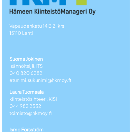
Vapaudenkatu 14 B 2. krs
15110 Lahti
Suoma Jokinen
Isännöitsijä, ITS
040 820 6282
etunimi.sukunimi@hkmoy.fi
Laura Tuomaala
kiinteistösihteeri, KISI
044 982 2532
toimisto@hkmoy.fi
Ismo Forsström